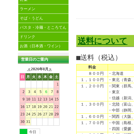
ラーメン
そば・うどん
パスタ・冷麺・ところてん
ドリンク
送料について
お酒（日本酒・ワイン）
■送料（税込）
営業日のご案内
料金
＜
2026年8月
＞
８００円
・北海道
日
月
火
水
木
金
土
１，１００円
・東北（青森
1
１，２００円
・関東（群馬
2
3
4
5
6
7
8
・東京
・信越（新潟
9
10
11
12
13
14
15
１，３００円
・北陸（富山
16
17
18
19
20
21
22
・中部（静岡
23
24
25
26
27
28
29
１，６００円
・関西（大阪
30
31
１，７００円
・中国（島根
・四国（愛媛
今日