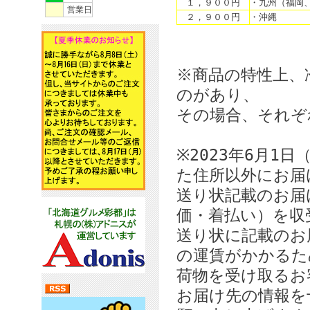
１，９００円
・九州（福岡
営業日
２，９００円
・沖縄
※商品の特性上、
のがあり、
その場合、それぞ
※2023年6月1
た住所以外にお届
送り状記載のお届
価・着払い）を収
送り状に記載のお
の運賃がかかるた
荷物を受け取るお
お届け先の情報を