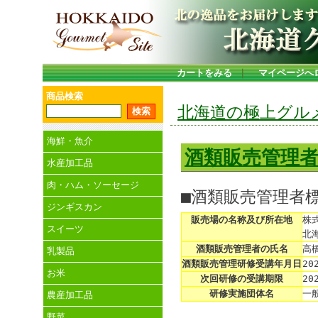
カートをみる
｜
マイページへ
商品検索
北海道の極上グル
海鮮・魚介
酒類販売管理
水産加工品
肉・ハム・ソーセージ
■酒類販売管理者
ジンギスカン
販売場の名称及び所在地
株
スイーツ
北
酒類販売管理者の氏名
高
乳製品
酒類販売管理研修受講年月日
20
お米
次回研修の受講期限
20
研修実施団体名
一
農産加工品
野菜