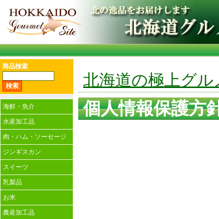
商品検索
北海道の極上グル
個人情報保護方
海鮮・魚介
水産加工品
肉・ハム・ソーセージ
ジンギスカン
スイーツ
乳製品
お米
農産加工品