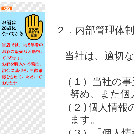
２．内部管理体
当社は、適切
（１）
当社の事
努め、また個
（２)
個人情報
ます。
（３）「個人情