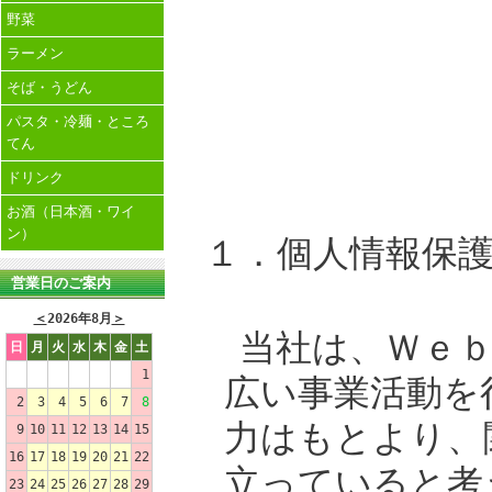
野菜
ラーメン
そば・うどん
パスタ・冷麺・ところ
てん
ドリンク
お酒（日本酒・ワイ
ン）
１．個人情報保
営業日のご案内
＜
2026年8月
＞
当社は、Ｗｅ
日
月
火
水
木
金
土
1
広い事業活動を
2
3
4
5
6
7
8
力はもとより、
9
10
11
12
13
14
15
16
17
18
19
20
21
22
立っていると考
23
24
25
26
27
28
29