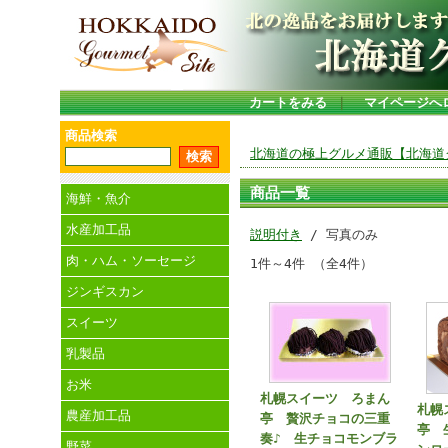
カートをみる
｜
マイページへ
商品検索
北海道の極上グルメ通販【北海道グ
商品一覧
海鮮・魚介
水産加工品
説明付き
/ 写真のみ
肉・ハム・ソーセージ
1件～4件 （全4件）
ジンギスカン
スイーツ
乳製品
お米
札幌スイーツ ろまん
札幌
農産加工品
亭 贅沢チョコの三重
亭 
奏♪ 生チョコモンブラ
野菜