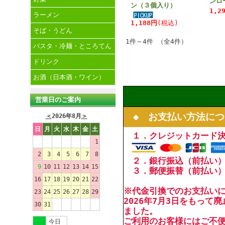
ンロ
ン（３個入り）
1,2
ラーメン
1,188円
(税込)
そば・うどん
1件～4件 （全4件）
パスタ・冷麺・ところてん
ドリンク
お酒（日本酒・ワイン）
営業日のご案内
◆ お支払い方法につ
＜
2026年8月
＞
日
月
火
水
木
金
土
１．クレジットカード
1
2
3
4
5
6
7
8
２．銀行振込（前払い
9
10
11
12
13
14
15
３．郵便振替（前払い
16
17
18
19
20
21
22
※代金引換でのお支払い
23
24
25
26
27
28
29
2026年7月3日をもって
30
31
ました。
ご利用のお客様にはご不
今日