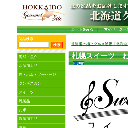
カートをみる
｜
マイページへ
商品検索
北海道の極上グルメ通販【北海道グ
札幌スイーツ 
海鮮・魚介
水産加工品
肉・ハム・ソーセージ
ジンギスカン
スイーツ
乳製品
お米
農産加工品
野菜