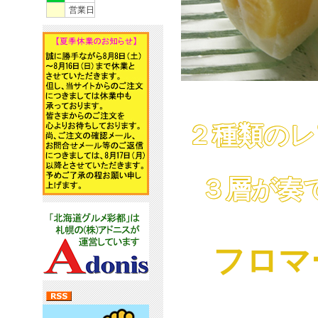
営業日
２種類のレ
３層が奏
フロマ