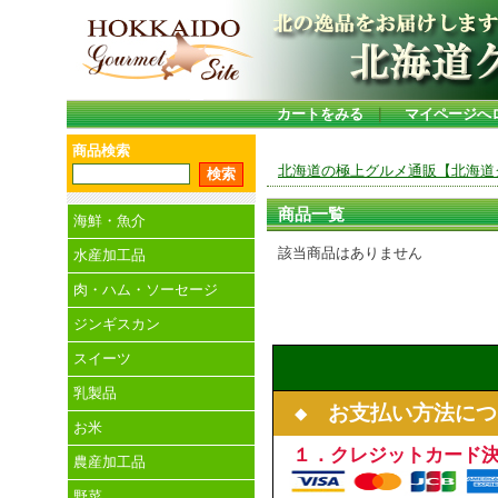
カートをみる
｜
マイページへ
商品検索
北海道の極上グルメ通販【北海道グ
商品一覧
海鮮・魚介
該当商品はありません
水産加工品
肉・ハム・ソーセージ
ジンギスカン
スイーツ
乳製品
◆ お支払い方法につ
お米
１．クレジットカード
農産加工品
野菜