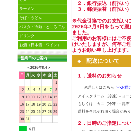
２．銀行振込（前払い
３．郵便振替（前払い
ラーメン
そば・うどん
※代金引換でのお支払い
2026年7月3日をもって
パスタ・冷麺・ところてん
ました。
ドリンク
ご利用のお客様にはご不
けいたしますが、何卒ご
お酒（日本酒・ワイン）
ようお願い申し上げます
営業日のご案内
◆ 配送について
＜
2026年8月
＞
１．送料のお知らせ
日
月
火
水
木
金
土
1
※詳しくはこちら
>>お届
2
3
4
5
6
7
8
アイスクリーム（冷凍)＋ヨー
9
10
11
12
13
14
15
もしくは、カニ（冷凍)＋昆布
16
17
18
19
20
21
22
送料をそれぞれ頂く場合があり
23
24
25
26
27
28
29
30
31
２．日時のご指定につ
今日