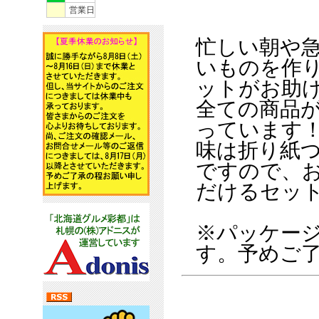
営業日
忙しい朝や
いものを作
ットがお助
全ての商品
っています
味は折り紙
ですので、
だけるセッ
※パッケー
す。予めご