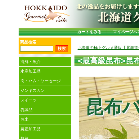
カートをみる
｜
マイページへ
商品検索
北海道の極上グルメ通販【北海道グ
<最高級昆布>昆
海鮮・魚介
水産加工品
肉・ハム・ソーセージ
ジンギスカン
昆布
スイーツ
乳製品
お米
農産加工品
野菜