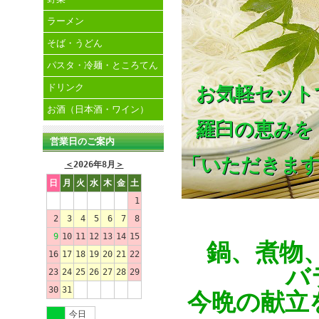
ラーメン
そば・うどん
パスタ・冷麺・ところてん
ドリンク
お気軽セット
お酒（日本酒・ワイン）
羅臼の恵みを
営業日のご案内
「いただきま
＜
2026年8月
＞
日
月
火
水
木
金
土
1
2
3
4
5
6
7
8
9
10
11
12
13
14
15
鍋、煮物
16
17
18
19
20
21
22
バ
23
24
25
26
27
28
29
30
31
今晩の献立
今日