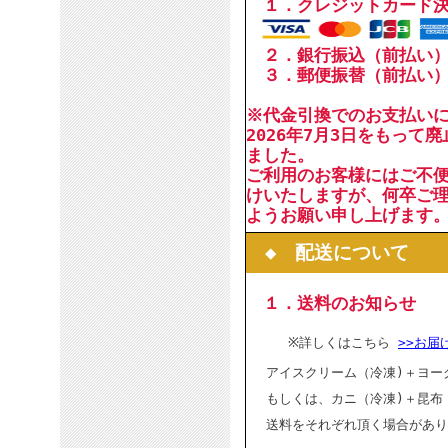
１．クレジットカード
２．銀行振込（前払い
３．郵便振替（前払い
※代金引換でのお支払い
2026年7月3日をもって
ました。
ご利用のお客様にはご不
けいたしますが、何卒ご
ようお願い申し上げます
◆ 配送について
１．送料のお知らせ
※詳しくはこちら
>>お届
アイスクリーム（冷凍)＋ヨー
もしくは、カニ（冷凍)＋昆布
送料をそれぞれ頂く場合があり