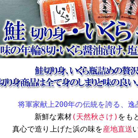
将軍家献上200年の伝統を誇る、逸
新鮮な素材
(天然秋さけ)
をも
真心で造り上げた浜の味を
産地直送