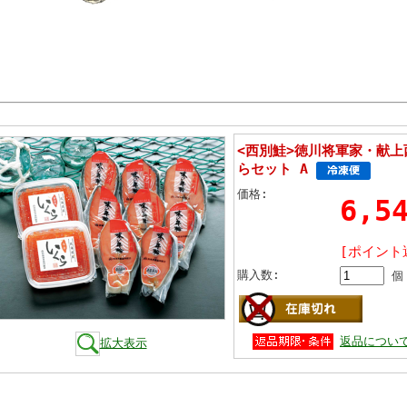
<西別鮭>徳川将軍家・献
らセット A
価格:
6,5
[ポイント
購入数:
個
返品につい
拡大表示