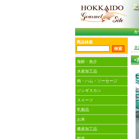
カ
商品検索
北
<
海鮮・魚介
水産加工品
肉・ハム・ソーセージ
ジンギスカン
スイーツ
乳製品
お米
農産加工品
野菜