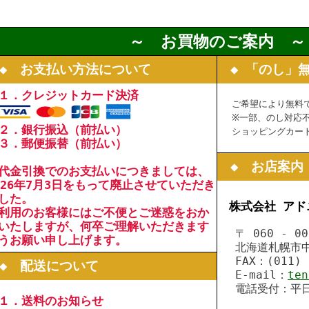
～ お買物のご案内 ～
 お支払い方法について
◆ 「のし」
．クレジットカード決済
ご希望により無料で
※一部、のし対応不
．銀行振込（前払い）
ショッピングカート
．郵便振替（前払い）
◆ お店案内
代金引換でのお支払いにつきましては、
026年7月3日をもって廃止させていただき
した。
株式会社 アド
利用のお客様にはご不便とご迷惑をおか
いたしますが、何卒ご理解いただきます
〒 060 - 00
うお願い申し上げます。
北海道札幌市中央
FAX：(011) 2
◆ 配送について
E-mail：
ten
電話受付：平日 1
．送料のお知らせ
13:00