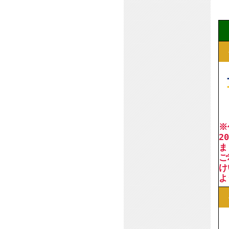
◆
１
２
３
※
2
ま
ご
け
よ
１