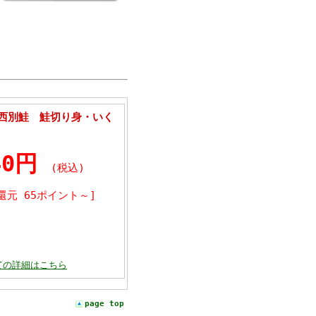
上西別鮭 鮭切り身・いく
40円
(税込)
還元 65ポイント～]
ての詳細はこちら
page top