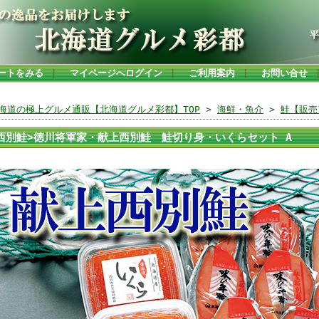
ートをみる
｜
マイページへログイン
｜
ご利用案内
｜
お問い合せ
海道の極上グルメ通販【北海道グルメ彩都】TOP
>
海鮮・魚介
>
鮭【販売
西別鮭>徳川将軍家・献上西別鮭 鮭切り身・いくらセット A