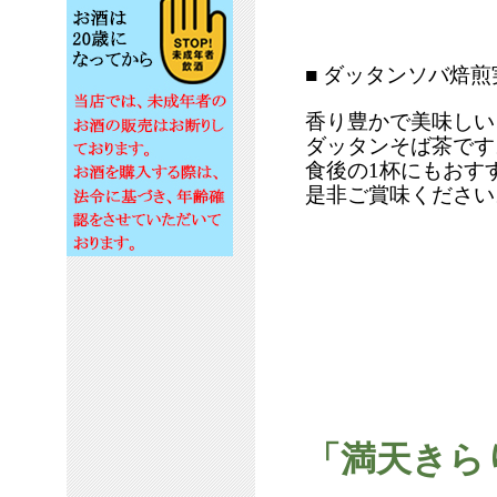
■ ダッタンソバ焙煎
香り豊かで美味しい
ダッタンそば茶です
食後の1杯にもおす
是非ご賞味ください
「満天きら