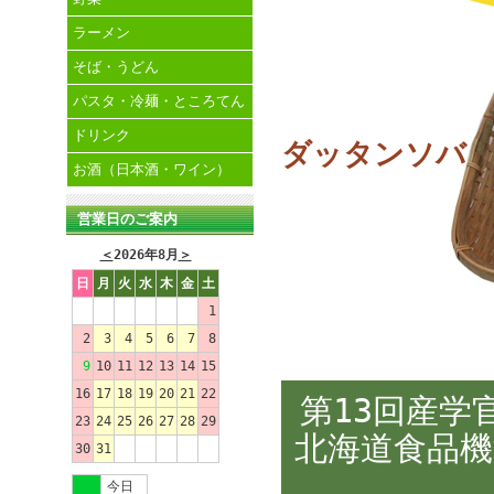
ラーメン
そば・うどん
パスタ・冷麺・ところてん
ドリンク
ダッタンソバ
お酒（日本酒・ワイン）
営業日のご案内
＜
2026年8月
＞
日
月
火
水
木
金
土
1
2
3
4
5
6
7
8
9
10
11
12
13
14
15
16
17
18
19
20
21
22
第13回産学
23
24
25
26
27
28
29
北海道食品機
30
31
今日