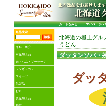
カートをみる
｜
マイページへ
商品検索
北海道の極上グル
うどん
海鮮・魚介
ダッタンソバ・
水産加工品
肉・ハム・ソーセージ
ジンギスカン
ダッ
スイーツ
乳製品
お米
農産加工品
野菜