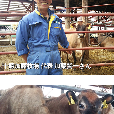
十勝加藤牧場 代表 加藤賢一さん