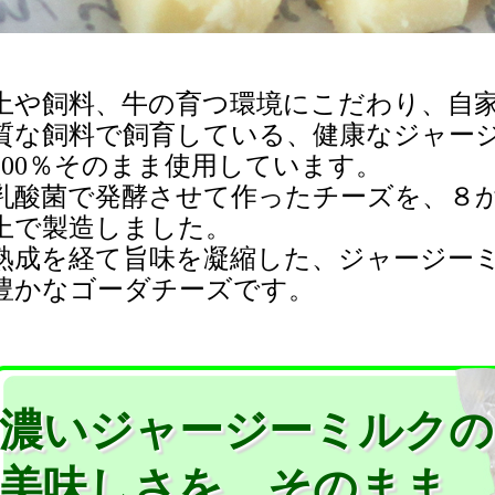
土や飼料、牛の育つ環境にこだわり、自
質な飼料で飼育している、健康なジャー
100％そのまま使用しています。
乳酸菌で発酵させて作ったチーズを、８
上で製造しました。
熟成を経て旨味を凝縮した、ジャージー
豊かなゴーダチーズです。
濃いジャージーミルクの
美味しさを、そのまま