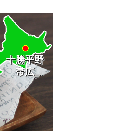
十勝平野
帯広