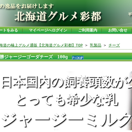
ートをみる
｜
マイページへログイン
｜
ご利用案内
｜
お問い合せ
海道の極上グルメ通販【北海道グルメ彩都】TOP
>
乳製品
>
チーズ
勝ジャージーゴーダチーズ 100g
日本国内の飼養頭数が
とっても希少な乳
ジャージーミル