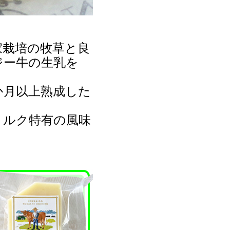
家栽培の牧草と良
ジー牛の生乳を
か月以上熟成した
ミルク特有の風味