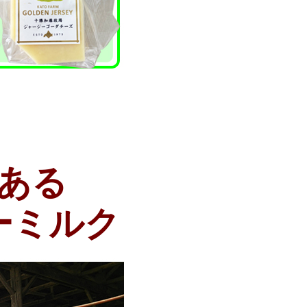
ある
ーミルク