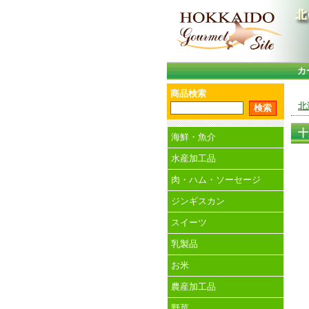
カ
商品検索
北
十
海鮮・魚介
水産加工品
肉・ハム・ソーセージ
ジンギスカン
スイーツ
乳製品
お米
農産加工品
野菜