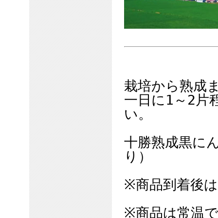
栽培から熟成ま
一日に1～2片
い。
十勝熟成黒にん
り）
※商品到着後
※商品は常温