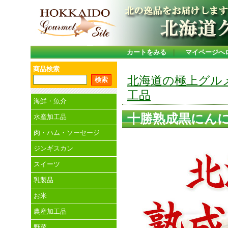
カートをみる
｜
マイページへ
商品検索
北海道の極上グル
工品
海鮮・魚介
十勝熟成黒にんに
水産加工品
肉・ハム・ソーセージ
ジンギスカン
スイーツ
乳製品
お米
農産加工品
野菜