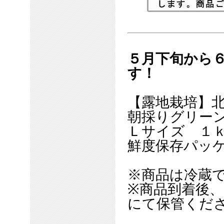
５月下旬から
す！
【露地栽培】
朝採りグリー
Ｌサイズ １
鮮度保存パッ
※商品は冷蔵
※商品到着後
にて保管くだ