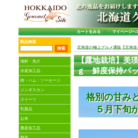
カートをみる
｜
マイページへ
商品検索
北海道の極上グルメ通販【北海道グ
【露地栽培】美瑛
海鮮・魚介
ｇ 鮮度保持パ
水産加工品
肉・ハム・ソーセージ
ジンギスカン
格別の甘み
スイーツ
５月下旬
乳製品
お米
農産加工品
野菜