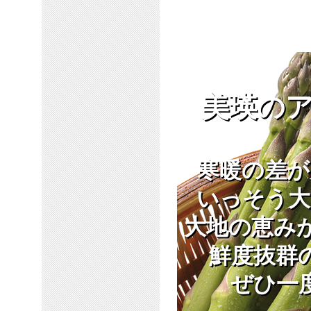
美瑛の
寒暖の差が
いっそう大
大地の恵み
鮮度抜群
ぜひ一