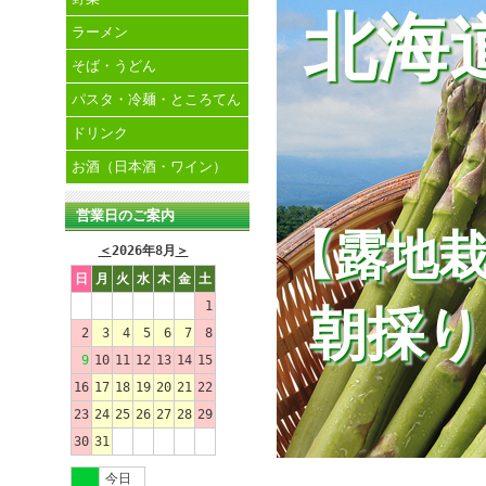
北海
ラーメン
そば・うどん
パスタ・冷麺・ところてん
ドリンク
お酒（日本酒・ワイン）
営業日のご案内
【露地
＜
2026年8月
＞
日
月
火
水
木
金
土
1
朝採り
2
3
4
5
6
7
8
9
10
11
12
13
14
15
16
17
18
19
20
21
22
23
24
25
26
27
28
29
30
31
今日