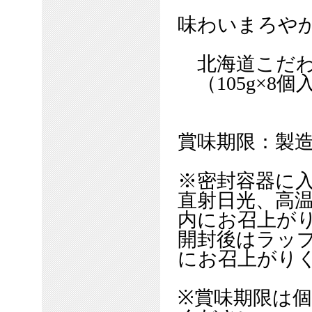
味わいまろや
北海道こだわ
（105g×8個
賞味期限：製造
※密封容器に
直射日光、高
内にお召上が
開封後はラッ
にお召上がり
※賞味期限は