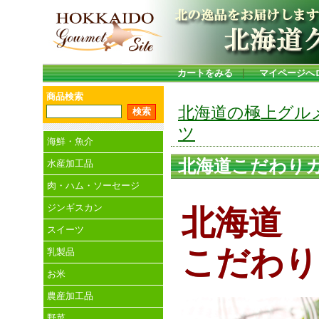
カートをみる
｜
マイページへ
商品検索
北海道の極上グル
ツ
海鮮・魚介
北海道こだわり
水産加工品
肉・ハム・ソーセージ
ジンギスカン
北海道
スイーツ
こだわり
乳製品
お米
農産加工品
野菜