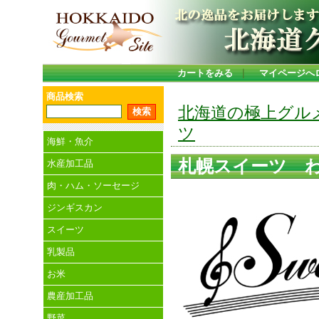
カートをみる
｜
マイページへ
商品検索
北海道の極上グル
ツ
海鮮・魚介
札幌スイーツ わ
水産加工品
肉・ハム・ソーセージ
ジンギスカン
スイーツ
乳製品
お米
農産加工品
野菜