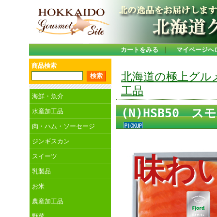
カートをみる
｜
マイページへ
商品検索
北海道の極上グル
工品
海鮮・魚介
(N)HSB50
水産加工品
肉・ハム・ソーセージ
ジンギスカン
スイーツ
味わ
乳製品
お米
農産加工品
野菜