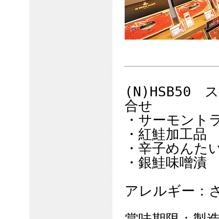
(N)HSB5
合せ
・サーモントラ
・紅鮭加工品 
・辛子めんたい
・銀鮭味噌漬 
アレルギー：