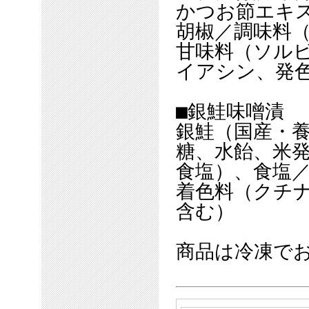
かつお節エキ
胡椒／調味料
甘味料（ソルビ
イアシン、発色
■銀鮭味噌漬
銀鮭（国産・
糖、水飴、米
食塩）、食塩
着色料（クチ
含む）
商品は冷凍で