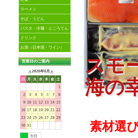
ラーメン
そば・うどん
パスタ・冷麺・ところてん
ドリンク
お酒（日本酒・ワイン）
スモ
営業日のご案内
＜
2026年8月
＞
海の
日
月
火
水
木
金
土
1
2
3
4
5
6
7
8
9
10
11
12
13
14
15
16
17
18
19
20
21
22
23
24
25
26
27
28
29
素材選
30
31
今日